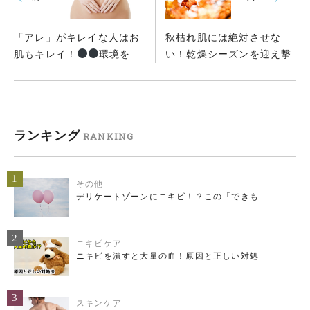
「アレ」がキレイな人はお
秋枯れ肌には絶対させな
肌もキレイ！
環境を
い！乾燥シーズンを迎え撃
ランキング
RANKING
1
その他
デリケートゾーンにニキビ！？この「できも
2
ニキビケア
ニキビを潰すと大量の血！原因と正しい対処
3
スキンケア