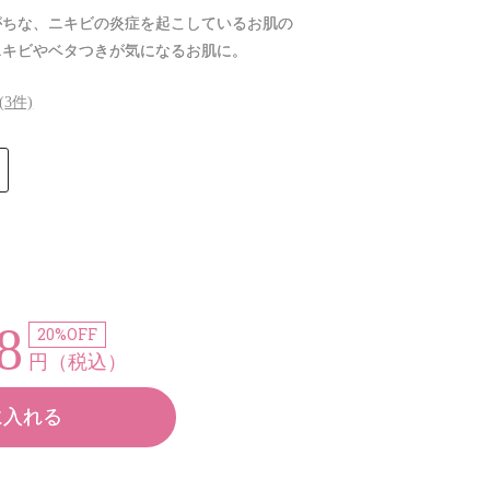
がちな、ニキビの炎症を起こしているお肌の
ニキビやベタつきが気になるお肌に。
(
3
件)
8
20%OFF
円（税込）
に入れる