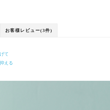
お客様レビュー(
3
件)
げて
抑える