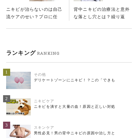
ニキビが治らないのは自己
背中ニキビの治療法と意外
流ケアのせい？プロに任
な落とし穴とは？繰り返
ランキング
RANKING
1
その他
デリケートゾーンにニキビ！？この「できも
2
ニキビケア
ニキビを潰すと大量の血！原因と正しい対処
3
スキンケア
男性必見！男の背中ニキビの原因や治し方と