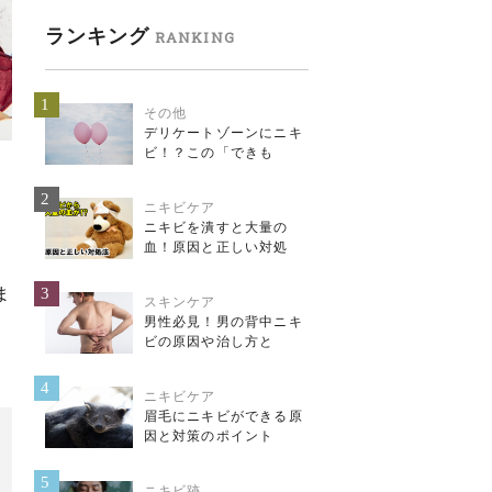
ランキング
RANKING
1
その他
デリケートゾーンにニキ
ビ！？この「できも
2
ニキビケア
ニキビを潰すと大量の
血！原因と正しい対処
3
ま
スキンケア
男性必見！男の背中ニキ
ビの原因や治し方と
4
ニキビケア
眉毛にニキビができる原
因と対策のポイント
5
ニキビ跡