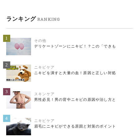
ランキング
RANKING
1
その他
デリケートゾーンにニキビ！？この「できも
2
ニキビケア
ニキビを潰すと大量の血！原因と正しい対処
3
スキンケア
男性必見！男の背中ニキビの原因や治し方と
4
ニキビケア
眉毛にニキビができる原因と対策のポイント