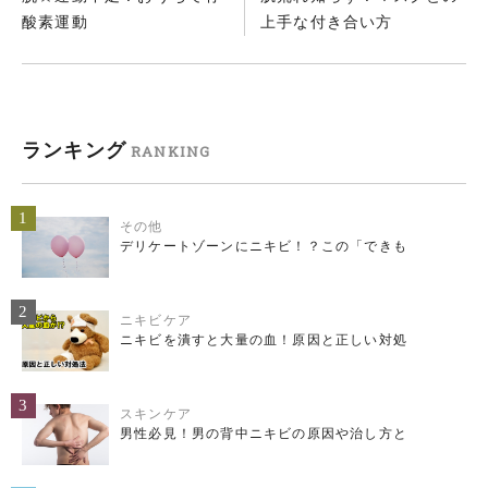
酸素運動
上手な付き合い方
ランキング
RANKING
1
その他
デリケートゾーンにニキビ！？この「できも
2
ニキビケア
ニキビを潰すと大量の血！原因と正しい対処
3
スキンケア
男性必見！男の背中ニキビの原因や治し方と