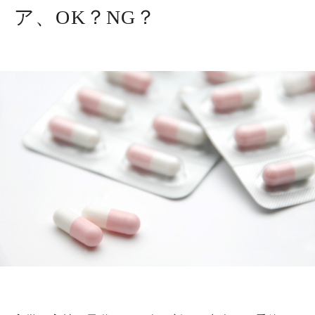
ア、OK？NG？