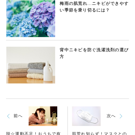
梅雨の肌荒れ…ニキビができやす
い季節を乗り切るには？
背中ニキビを防ぐ洗濯洗剤の選び
方
前へ
次へ
脱☆運動不足！おうちで有
肌荒れ知らず！マスクとの