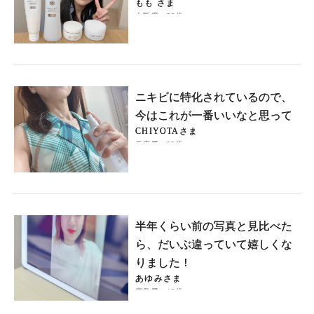
もも さま
大阪府・28歳
ニキビに特化されているので、
今はこれが一番いいなと思って
CHIYOTAさま
兵庫県・53歳
半年くらい前の写真と見比べた
ら、だいぶ違っていて嬉しくな
りました！
あゆみさま
広島県・19歳