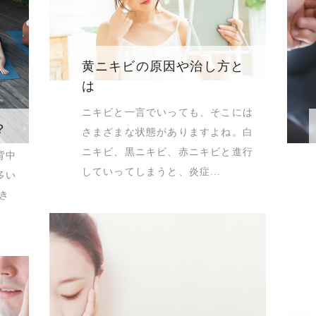
黄ニキビの原因や治し方と
は
ニキビと一言でいっても、そこには
？
さまざまな状態がありますよね。白
ニキビ、黒ニキビ、赤ニキビと進行
背中
していってしまうと、炎症…
多い
き