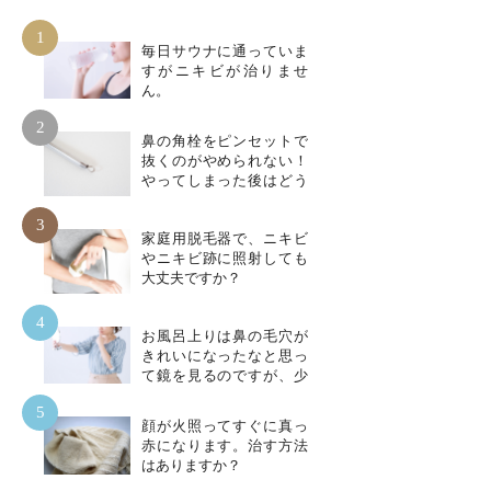
1
毎日サウナに通っていま
すがニキビが治りませ
ん。
2
鼻の角栓をピンセットで
抜くのがやめられない！
やってしまった後はどう
したらいいですか？
3
家庭用脱毛器で、ニキビ
やニキビ跡に照射しても
大丈夫ですか？
4
お風呂上りは鼻の毛穴が
きれいになったなと思っ
て鏡を見るのですが、少
したってまた鏡を見ると
5
毛穴が黒くポツポツ目立
顔が火照ってすぐに真っ
ってきています。これは
赤になります。治す方法
きれいに洗えていないと
はありますか？
いうことでしょうか？