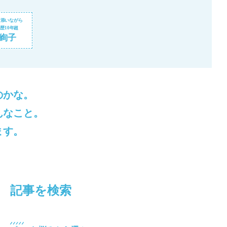
り添いながら
歴10年超
 絢子
のかな。
んなこと。
ます。
記事を検索