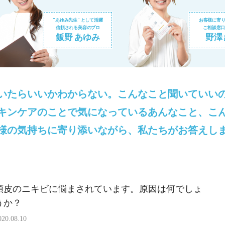
"あゆみ先生" として活躍
お客様に寄
信頼される美容のプロ
ご相談窓口
飯野 あゆみ
野澤
いたらいいかわからない。
こんなこと聞いていい
キンケアのことで気になっているあんなこと、こ
様の気持ちに寄り添いながら、私たちがお答えし
頭皮のニキビに悩まされています。原因は何でしょ
うか？
020.08.10