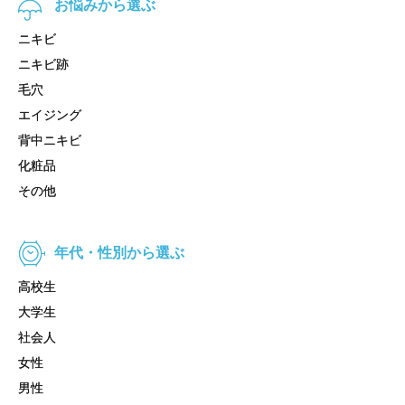
お悩みから選ぶ
ニキビ
ニキビ跡
毛穴
エイジング
背中ニキビ
化粧品
その他
年代・性別から選ぶ
高校生
大学生
社会人
女性
男性